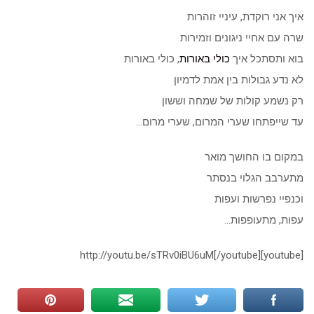
איך אני רוקדת, עיניי זוהרות
שרה עם אחיי ניגונים וזמירות
בוא ותסתכל איך
כולי באורות
, כולי באורות
לא נדע גבולות בין אמת לדמיון
רק נשמע קולות של שמחה וששון
עד שייפתחו שערי המרום, שערי מרום…
במקום בו החושך מואר
מתערבב הגלוי בנסתר
וכנפיי נפרשות ועפות
עפות, מתעופפות…
[youtube]http://youtu.be/sTRv0iBU6uM[/youtube]