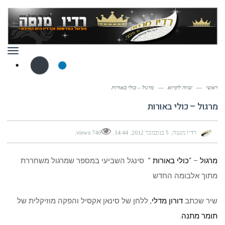
תפר
ראשי
—
שווה לקרוא
—
מרגול – כולי באורות
מרגול – כולי באורות
רדיו מנטה
5 בנובמבר 2012
14:44
746 views
מרגול
– “
כולי באורות
” סינגל השביעי במספר שמרגול משחררת
מתוך אלבומה החדש
שיר שכתב
דורון מדלי
, ללחן של סינאן אקסיל והפקה מוזיקלית של
תומר מתנה
.