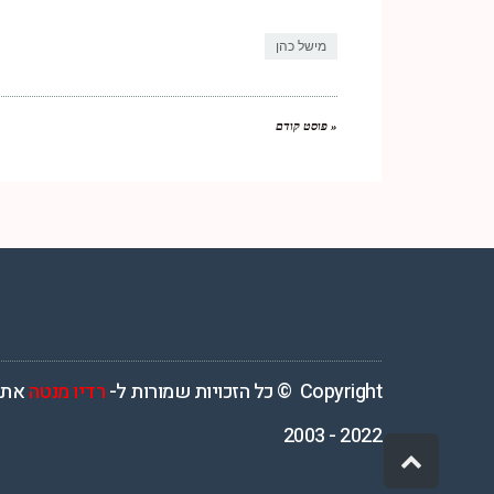
Link
מישל כהן
« פוסט קודם
רדיו מנטה – רדיו מזרחית ים תיכוני המואזנת והמובילה בישראל המשדרת 4
Copyright © כל הזכויות שמורות ל-
רדיו מנטה
אתר
2022 - 2003
גלילה
לראש