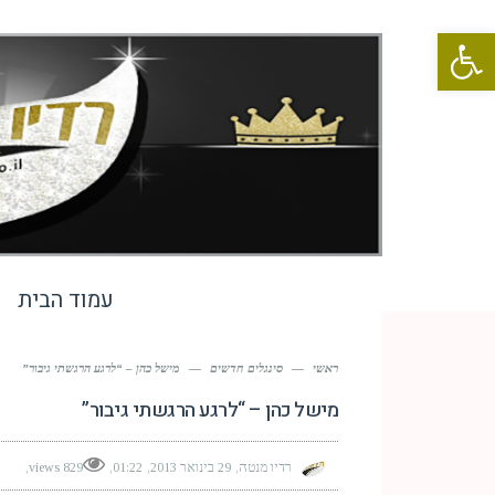
פתח סרגל נגישות
עמוד הבית
ראשי
—
סינגלים חדשים
—
מישל כהן – “לרגע הרגשתי גיבור”
מישל כהן – “לרגע הרגשתי גיבור”
רדיו מנטה
29 בינואר 2013
01:22
829 views