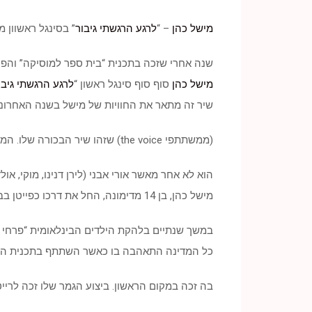
מישל כהן
– “
לרגע הרגשתי גיבור
” בסינגל ראשוון 
שנה אחרי שזכה בתכנית “בית ספר למוסיקה” והפך
מישל כהן
סוף סוף סינגל ראשון “
לרגע הרגשתי גיבו
שיר זה מתאר את החוויות של מישל בשנה האחרונה 
(ממשתתפי the voice) שזהו שיר הבכורה שלו. המפיק המוסיקלי של שירי האלבום
הוא לא אחר מאשר אורי אבני (לירן דנינו, מוקי, אולד
מישל כהן, בן 14 מדימונה, החל את דרכו כפייטן בבית הכנסת בעירו ומשם כיכב
במשך שנתיים בלהקת הילדים הבינלאומית “פרחי י
כל המדינה התאהבה בו כאשר השתתף בתכנית הטל
בה זכה במקום הראשון. ביצוע הגמר שלו זכה לרייט