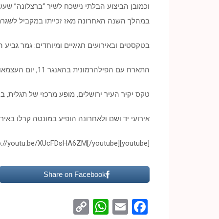
וכמובן הביצוע הבלתי נישכח לשיר “ברצלונה” שעש
במהלך השנה האחרונה מאז זכייתו במקביל לשגרת חייו כילד בן 14, 
בטקסטים ובאירועים חגיגיים ומיוחדים: גמר גביע ה
התארח עם הפילהרמונית בהאנגר 11, יום העצמאות בבית הנשיא, מימונה ברחבי הארץ,
טקס יקיר העיר ירושלים, מופע מרכזי של תגלית, ב
אירועי יד ושם ולאחרונה הופיע במונטה קרלו באירו
[youtube]http://youtu.be/XUcFDsHA6ZM[/youtube]
Share on Facebook
WhatsApp
Copy
Facebook
Email