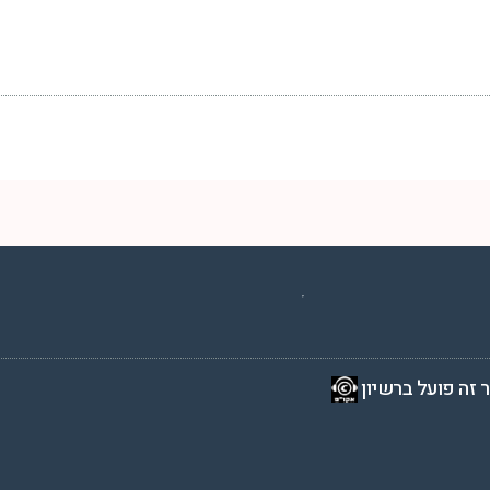
2 שעות ביממה,
 זה פועל ברשיון