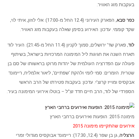
בעקבות מזג האוויר.
כפר סבא
, הפארק העירוני (12.4 החל מ-17:00): אלי לוזון, איתי לוי,
שקד קוממי. עדכון: האירוע בסימן שאלה בעקבות מזג האוויר.
לוד
, פארק שד’ ירושלים, סמוך לקניון (11.4 החל מ-21:45): העיר לוד
תארח השנה את חגיגות ליל המימונה המרכזיות בישראל, בשיתוף
פעולה עם הפדרציה העולמית של יהדות מרוקו בראשותו של סם בן
שטרית. הזמרים: סמי לזמי ולהקת ‘שפתיים’, ליאור אלמליח, ריימונד
אבקסיס ומוייז קרוצ’י. עדכון: בעקבות פטירתו של הרב הראשי
הספרדי של לוד, הרב חיים חדד זצ”ל – בוטלו אירועי המימונה בעיר.
מימונה 2015: הופעות ואירועים ברחבי הארץ
אירועים שהתקיימו מימונה 2015
הרצליה
, גן בן שפר (12.4, 17:30): ריימונד אבוקסיס מגדולי זמרי