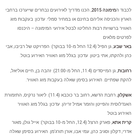
לכבוד ה
מימונה 2015
, הכנו מדריך לאירועים נבחרים שייערכו ברחבי
הארץ והכניסה אליהם בחינם או במחיר סמלי. עדכון: בעקבות מזג
האוויר ברשויות רבות החליטו לבטל אירועי המימונה – היכנסו
לפרטים מלאים
באר שבע
, גן הפיל (12.4 החל מ-10 בבוקר): הפרויקט של רביבו, אבי
כהן ולהקתו, אתי ביטון. עדכון: בגלל מזג האוויר האירוע בוטל.
רחובות
, גן המייסדים (11.4, החל מ-21:00): זהבה בן, חיים אוליאל,
להקת שפתיים. האירוע בסימן שאלה בעקבות מזג האוויר.
אשקלון
, רחבת הדשא, רחוב בר כוכבא (11.4): ליאור נרקיס, התזמורת
האנדלוסית והפייטן והזמר אמיל זריהן. עדכון: בגלל מזג האוויר
האירוע בוטל
קרית אתא
, פארק הרצל (12.4, החל מ-10 בבוקר): אייל גולן, מאור
אדרי, דקלון וסגיב כהן, עמי אבו, אורן תורג’מן. האירוע בסימן שאלה