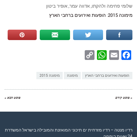
שלומי פחימה ולהקתו, אדווה עמר, אופיר ביטון
מימונה 2015
:
הופעות ואירועים ברחבי הארץ
WhatsApp
Copy
Facebook
Email
Link
הופעות ואירועים ברחבי הארץ
מימונה
מימונה 2015
« פוסט קודם
פוסט הבא »
רדיו מנטה – רדיו מזרחית ים תיכוני המואזנת והמובילה בישראל המשדרת
24 שעות ביממה,