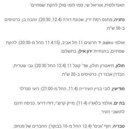
האנדולסית, אוריאל שי, סמי לזמי סולן להקת ‘שפתיים’
נתניה,
מתנס רמת ידין, שכונת דורה (12.4, 20:30): זהבה בן. כרטיסים
ב-50 ש”ח.
אולמי kaleo, יד חרוצים 11 תל אביב, (11.4.15 החל מ-20:30): להקת
שפתיים, בהנחיית
ירון אילן
. בתשלום.
חולון
, תיאטרון חולון, שד’ קוגל 11 (12.4 החל 20:30): גבי שטרית,
הבדרן אבנר דן. כרטיסים ב-20 ש”ח.
מודיעין
, לובי בניין העירייה (11.4, החל מ-21:00): רועי סנדלר
בת ים
, אולמי בלאג’יו (11.4): מייק קרוצ’י, דודו דרעי. כניסה חינם
לתושבי העיר.
טבריה
, חוף “גנים” (12.4 החל מ-10 בבוקר): החברים של פנחס,