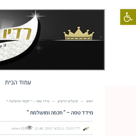
פתח סרגל נגישות
עמוד הבית
ראשי
—
סינגלים חדשים
—
מידד טסה – ” חכמה ומושלמת “
מידד טסה – ” חכמה ומושלמת “
רדיו מנטה
6 במאי 2013
12:48
928 views