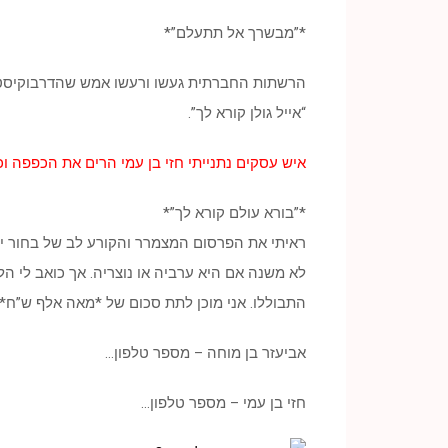
*”מבשרך אל תתעלם”*
הרשתות החברתית געשו ורעשו אמש שהדרבוקיסט הא
“אייל גולן קורא לך”.
איש עסקים נתנייתי חזי בן עמי הרים את הכפפה וכ
*”בורא עולם קורא לך”*
ראיתי את הפרסום המצמרר והקורע לב של בחור יהו
לא משנה אם היא ערביה או נוצריה. אך כואב לי ה
התבוללו. אני מוכן לתת סכום של *מאה אלף ש”ח* 
אביעזר בן מוחה – מספר טלפון…
חזי בן עמי – מספר טלפון…