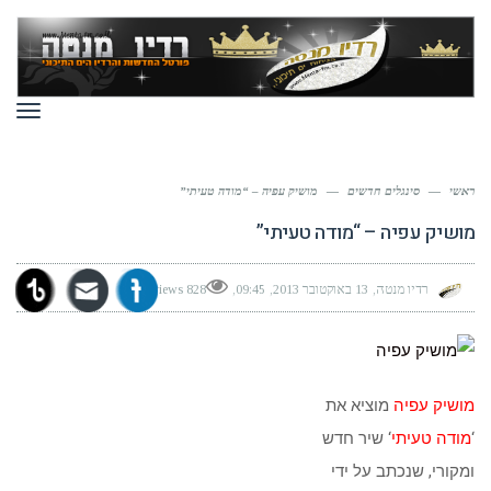
תפר
ראשי
—
סינגלים חדשים
—
מושיק עפיה – “מודה טעיתי”
מושיק עפיה – “מודה טעיתי”
רדיו מנטה
13 באוקטובר 2013
09:45
828 views
מושיק עפיה
מוציא את
‘
מודה טעיתי
‘ שיר חדש
ומקורי, שנכתב על ידי