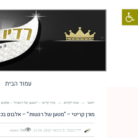
פתח סרגל נגישות
עמוד הבית
ראשי
—
שווה לקרוא
—
מורן קריטי – “מטען של רגשות” – אלבום ב
מורן קריטי – “מטען של רגשות” – אלבום בכו
רדיו מנטה
9 בינואר 2012
11:34
788 views