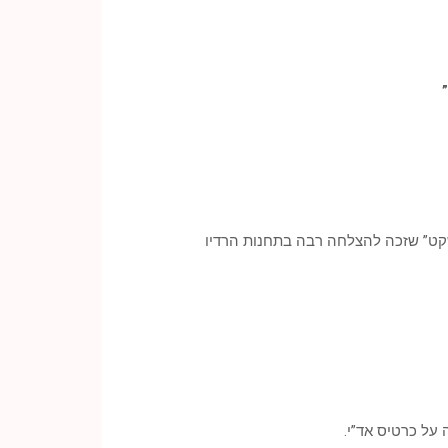
ת להבטחה גדולה במוסיקה הים תיכונית. בשנת 2006 פרץ עם הלהיט “שקט” שזכה להצלחה רבה בתחנות הרדיו
על כרטיס אד”י.