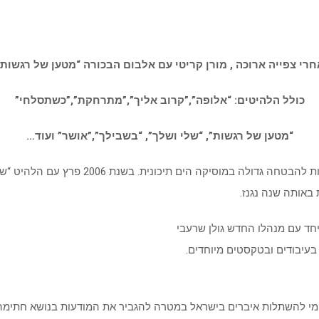
חרי צפייה ארוכה , מורן קריטי עם אלבום הבכורה “מטען של רגשות”
כולל הלהיטים: “אלופה”,”קרוב אליך”,”מתרחקת”,”כשתסלחי”
“מטען של רגשות”, “שלי ושלך”, “בשבילך”,”אושר” ועוד…
מורן קריטי, בן 30, מרחובות, נחשב בשנים האחרונו
באותה שנה נגנז.
חד עם מנהלו החדש גולן שרעבי
, בעיבודים ובטקסטים מיוחדים.
אומי להשתלות איברים בישראל במטרה להגביר את המודעות בנושא חתימה 