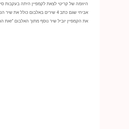
היוזמה של קריטי לצאת לקמפיין היתה בעקבות סי
אביחי שגם כתב 4 שירים באלבום כולל את שיר הנושא “מטען של רגשות” סובל כבר שנים מחיידק שתוקף את הכליות שלו וכבר עבר 2 השתלות שכשלו.
את הקמפיין יוביל שיר נוסף מתוך האלבום “זאת ה