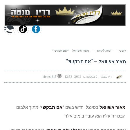
תפר
ראשי
—
שווה לקרוא
—
מאור אשוואל – “אם תבקשי”
מאור אשוואל – “אם תבקשי”
רדיו מנטה
2 בספטמבר 2012
12:53
615 views
מאור אשוואל
בסינגל חדש בשם
“
אם תבקשי
“
מתוך אלבום
הבכורה עליו הוא עובד בימים אלה