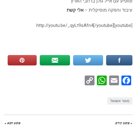
ומופיע עם אייל גולן ברחבי הארץ
עיבוד והפקה מוסיקלית –
אלי קשת
[youtube]http://youtu.be/_qyLt9sAfn4[/youtube]
WhatsApp
Copy
Facebook
Email
Link
מאור אשואל
« פוסט קודם
פוסט הבא »