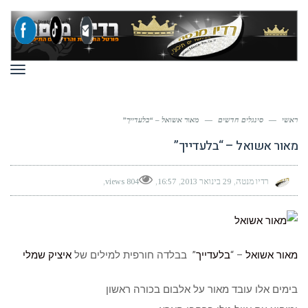
תפר
ראשי
—
סינגלים חדשים
—
מאור אשואל – “בלעדייך”
מאור אשואל – “בלעדייך”
רדיו מנטה
29 בינואר 2013
16:57
804 views
מאור אשואל
– “
בלעדייך
” בבלדה חורפית למילים של
איציק שמלי
בימים אלו עובד מאור על אלבום בכורה ראשון