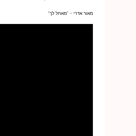
מאור אדרי
– “
מאחל לך
”