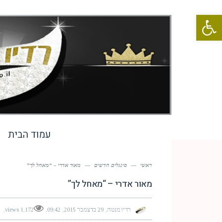
פתח סרגל נגישות
עמוד הבית
ראשי
—
סינגלים חדשים
—
מאור אדרי – “מאחל לך”
מאור אדרי – “מאחל לך”
רדיו מנטה
29 בדצמבר 2015
09:42
1,172 views