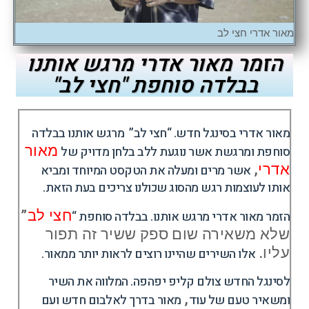
מאור אדרי חצי לב
הזמר מאור אדרי מרגש אותנו
בבלדה סוחפת "חצי לב"
מאור אדרי
בסינגל חדש. “חצי לב” מרגש אותנו בבלדה
מאור
סוחפת ומרגשת אשר נוגעת ללב בלחן מדויק של
אדרי
,
אשר מרים ומעלה את הטקסט המיוחד ומביא
אותו לעוצמות רגש מהסוג שכולנו צריכים בעת הזאת.
חצי לב
”
הזמר מאור אדרי מרגש אותנו. בבלדה סוחפת “
שלא משאירה שום ספק ששיר זה תפור
עליו.
אלו השירים שהיינו רוצים לראות יותר ממאור.
לסינגל החדש צולם
קליפ יפהפה
.
המלווה את השיר
,
ומשאיר טעם של עוד
מאור בדרך לאלבום חדש ועם