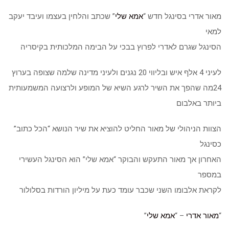
מאור אדרי בסינגל חדש “
אמא שלי
” שכתב והלחין בעצמו ועיבד יעקב
למאי
הסינגל שגרם לאדרי לפרוץ בבכי על הבימה המלכותית בקיסריה
לעיני 4 אלף איש ובליווי 20 נגנים ולעיני מדינה שלמה שצופה בערוץ
24מה שהפך את השיר לרגע השיא של המופע ולרצועה המשמעותית
ביותר באלבום
הצוות הניהולי של מאור החליט להוציא את שיר הנושא “הכל כתוב”
כסינגל
האחרון אך מאור התעקש והבוקר “אמא שלי” הוא הסינגל העשירי
במספר
לקראת אלבומו השני שכבר עומד כעת על מיליון הורדות בסלולור
“
מאור אדרי
– “
אמא שלי
”