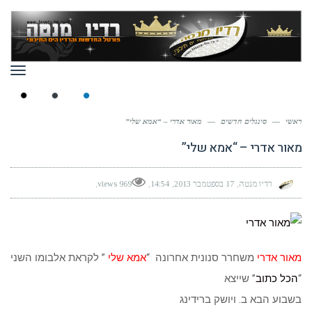
תפר
ראשי
—
סינגלים חדשים
—
מאור אדרי – “אמא שלי”
מאור אדרי – “אמא שלי”
רדיו מנטה
17 בספטמבר 2013
14:54
969 views
מאור אדרי
משחרר סנונית אחרונה “
אמא שלי
” לקראת אלבומו השני
“
הכל כתוב
” שייצא
בשבוע הבא ב. ויושק ברידינג