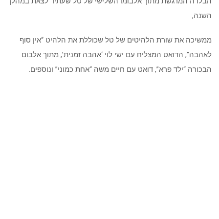
הבלדה המרגשת מתוך אלבומו השלישי של טל שעתיד לצאת במהלך
השנה,
ממשיכה את שורת הלהיטים של טל שכוללת את הלהיט “אין סוף
לאהבה”, הדואט המצליח עם ישי לוי ‘אהבה זמנית’, מתוך אלבום
הבכורה “ילד פרא”, דואט עם חיים משה “אחת כמוני” ונוספים.