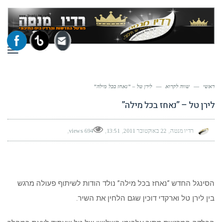
תפר
ראשי
—
שווה לקרוא
—
לירן טל – ”נאחז בכל מילה”
לירן טל – ”נאחז בכל מילה”
רדיו מנטה
22 באוקטובר 2011
13:51
694 views
הסינגל החדש “נאחז בכל מילה” נולד הודות לשיתוף פעולה מרגש
בין לירן טל וארקדי דוכין שגם הלחין את השיר.