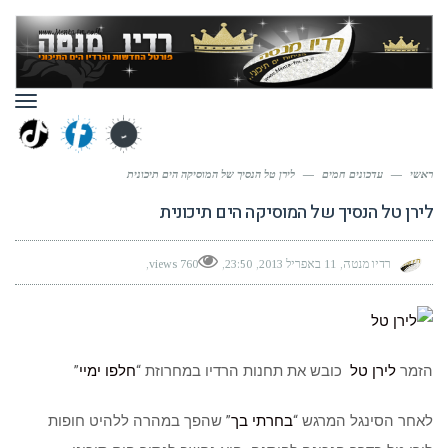
תפר
ראשי
—
עדכונים חמים
—
לירן טל הנסיך של המוסיקה הים תיכונית
לירן טל הנסיך של המוסיקה הים תיכונית
רדיו מנטה
11 באפריל 2013
23:50
760 views
הזמר
לירן טל
כובש את תחנות הרדיו במחרוזת “
חלפו ימיי
”
לאחר הסינגל המרגש “
בחרתי בך
” שהפך במהרה ללהיט חופות