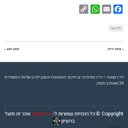
WhatsApp
Copy
Facebook
Email
Link
לירן טל
« פוסט קודם
פוסט הבא »
רדיו מנטה – רדיו מזרחית ים תיכוני המואזנת והמובילה בישראל המשדרת
24 שעות ביממה,
Copyright © כל הזכויות שמורות ל-
רדיו מנטה
אתר זה פועל
ברשיון