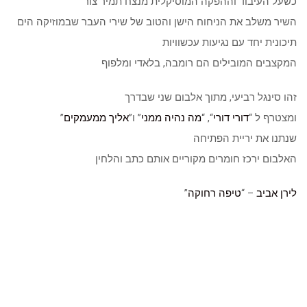
כשעל העיבוד וההפקה המוסיקלית מנצח תמיר צור
השיר משלב את הניחוח הישן והטוב של שירי העבר שבמוזיקה הים
תיכונית יחד עם נגיעות עכשוויות
המקצבים המובילים הם רומבה, בלאדי ומלפוף
זהו סינגל רביעי, מתוך אלבום שני שבדרך
ומצטרף ל “
דורי דורי
“, “
מה נהיה ממני
” ו”
אליך ממעמקים
”
שנתנו את יריית הפתיחה
האלבום ירכז חומרים מקוריים אותם כתב והלחין
לירן אביב
– “
טיפה רחוקה
”