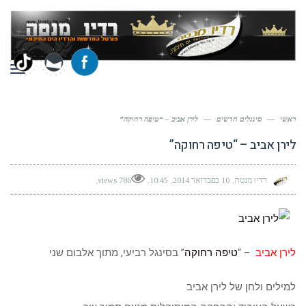
תפר
ראשי
—
סינגלים חדשים
—
לירן אביב – “טיפה רחוקה”
לירן אביב – “טיפה רחוקה”
רדיו מנטה
10 בפברואר 2014
10:45
786 views
לירן אביב
– “
טיפה רחוקה
” בסינגל רביעי, מתוך אלבום שני
למילים ולחן של לירן אביב