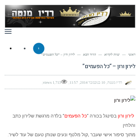
תפר
ראשי
—
שווה לקרוא
—
הדור הבא
—
לירון ורון – “כל הפעמים”
לירון ורון – “כל הפעמים”
רדיו מנטה
10 בנובמבר 2014
11:57
1,713 views
לירון ורון
בסינגל בכורה “
כל הפעמים
” בלדה מרגשת שלירון כתב
והלחין
מתוך סיפור אישי שעבר ,קול מלטף ונעים שנותן טעם של עוד לשיר.