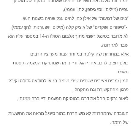
המחרוזת כוללת את השירים “הימים שאהבנו” במקור של מושיק
עפיה (מילים: יוסי גיספן, לחן: עממי),
“בים של דמעות” של אילן כהן להיט ענק שהיה בשנות ה90
ו-“סיפורים ושקרים” של איציק קלה (מילים: יוש גרנות, לחן: עממי).
לא מדובר בסינגל רשמי מתוך אלבום הסולו ה-14 במספר עליו הוא
עובד לאחרונה,
אלא במחרוזת שהוקלטה במיוחד עבור מעריציו הרבים
כולם רוצים לרכב אחרי הגל ודיי נדמה שמוסיקת הנשמה תופסת
תאוצה
המון זמרים צעירים ששרים שירי נשמה הגיעו לתודעה גדולה וקיבלו
פרגון מהתקשורת וגם מהקהל .
ליאור נרקיס החל את דרכו במוסיקה הנשמה ודיי ברח ממנה ,
העובדה שהמחרוזת לא משוחררת בתור סינגל מראה את החששות
של הזמר ,