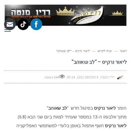
תפר
ראשי
—
שווה לקרוא
—
ליאור נרקיס – “לב שאוהב”
ליאור נרקיס – “לב שאוהב”
רדיו מנטה
4 באוגוסט 2012
03:14
644 views
הזמר
ליאור נרקיס
בסינגל חדש “
לב שאוהב
”
מתוך אלבומו ה-13 במספר שעתיד לצאת ביום שני הבא (6.8).
ליאור נרקיס
חשף אתמול באופן בלעדי למשתמשי האפליקציה