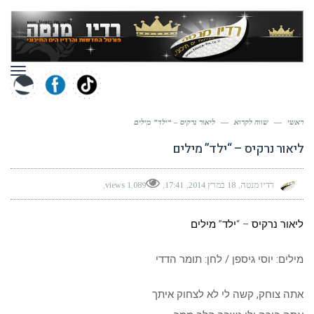
תפר
ראשי
—
שווה לקרוא
—
ליאור נרקיס – “ילד” מילים
ליאור נרקיס – “ילד” מילים
רדיו מנטה
18 במרץ 2014
17:41
1,089 views
ליאור נרקיס
– “
ילד
”
מילים
מילים: יוסי גיספן / לחן: תומר הדדי
אתה צוחק, קשה לי לא לצחוק איתך