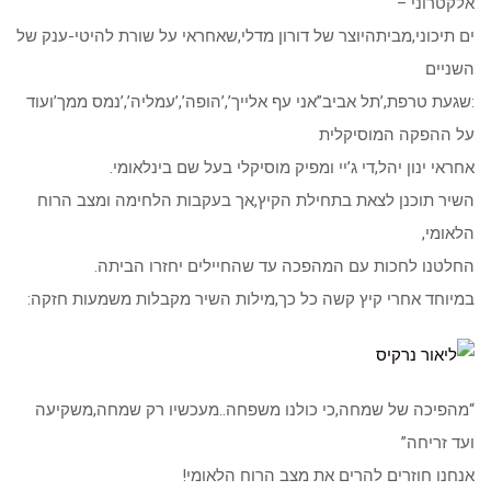
אלקטרוני –
ים תיכוני,מביתהיוצר של דורון מדלי,שאחראי על שורת להיטי-ענק של
השניים
:שגעת טרפת,’תל אביב”אני עף אלייך’,’הופה’,’עמליה’,’נמס ממך’ועוד
על ההפקה המוסיקלית
אחראי ינון יהל,די ג’יי ומפיק מוסיקלי בעל שם בינלאומי.
השיר תוכנן לצאת בתחילת הקיץ,אך בעקבות הלחימה ומצב הרוח
הלאומי,
החלטנו לחכות עם המהפכה עד שהחיילים יחזרו הביתה.
במיוחד אחרי קיץ קשה כל כך,מילות השיר מקבלות משמעות חזקה:
“מהפיכה של שמחה,כי כולנו משפחה..מעכשיו רק שמחה,משקיעה
ועד זריחה”
אנחנו חוזרים להרים את מצב הרוח הלאומי!