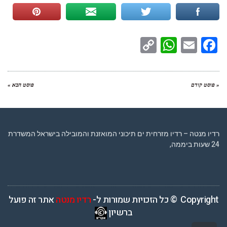
WhatsApp
Copy
Facebook
Email
Link
« פוסט קודם
פוסט הבא »
רדיו מנטה – רדיו מזרחית ים תיכוני המואזנת והמובילה בישראל המשדרת
24 שעות ביממה,
Copyright © כל הזכויות שמורות ל-
רדיו מנטה
אתר זה פועל
ברשיון