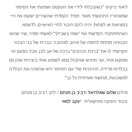
ליאור נרקיס: “כשקיבלתי לידיי את הטקסט ושמעתי את הסיפור
שמאחוריו התרגשתי מאוד. תמיד הקפדתי שהשירים ישקפו את חיי
במציאות או לפחות יהיה להם חיבור לחיי האישיים, לדוגמא:
כשהתחתנתי הקדשתי את “שפוי בשבילך” לאשתי ספיר, שיר שהוא
הבטחה מתחת לחופה של אהוב לאהובה. בברית של בני הבכור
הקדשתי לו את “ברכת הכהנים” ברכה של אב לבן. אבל הפעם זה
ממקום אחר, אני מרגיש שהקהל צמא לשמוע אותי ביצירות שהן גם
בבלדות פרידה, ההיכרות שלי עם הסיפור היא שהפכה את הבלדה
למשכנעת, מרגשת ואמיתית כל כך”.
מילים
:שלום שאלתיאל
ו
רביב בן מנחם
/ לחן: רביב בן מנחם
עיבוד והפקה מוזיקאלית :
יעקב למאי