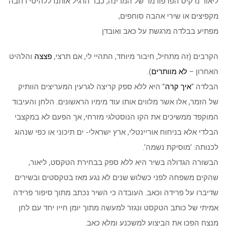
ליאור נרקיס הפרפורמר של המדינה, כבר הרגיל אותנו ללהיטי רחבה
מקפיצים או שירי אהבה סוחפים,
מפתיע בבלדה מרגשת על כאב ואובדן
הקרבים (זה מתחיל, חיבור מיוחד, התהיי לי, אם תרצי,
פצצה
והלהיט
האחרון –
לא מוותרים
).
הבלדה “
איך קרה
” היא ללא ספק קריצה לגרעין המעריצים הוותיק
של הזמר, אלו אשר מלווים אותו עוד מימיו הראשונים. הלחן והעיבוד
המוקפד ממשיכים את הקו הנוסטלגי מזרחי, אך הפעם לא במקצבי
הבלדי אלא בניחוח אוריינטלי, ארץ ישראלי- ים תיכוני או כפי שנהוג
לכנותה: ‘מוסיקת נשמה’.
הבשורה הגדולה בשיר היא ללא ספק בבחירת הטקסט, ליאור,
שהקים משפחה לפני כשלוש שנים לא נגע מאז בטקסטים ובשירים
שדיברו על פרידה וכאב. העובדה כי השיר נכתב מתוך סיפור פרידה
אמיתי של כותב הטקסט ונגזר למעשה מתוך יומן חייו יחד עם לחן
מנצח הפכו את הביצוע למשכנע ומלא כאב.