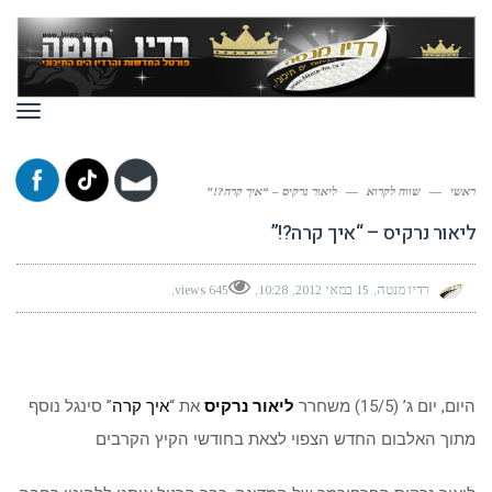
תפר
ראשי
—
שווה לקרוא
—
ליאור נרקיס – “איך קרה?!”
ליאור נרקיס – “איך קרה?!”
רדיו מנטה
15 במאי 2012
10:28
645 views
היום, יום ג’ (15/5) משחרר
ליאור נרקיס
את “
איך קרה
” סינגל נוסף
מתוך האלבום החדש הצפוי לצאת בחודשי הקיץ הקרבים