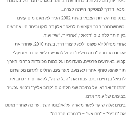
כיליד יפו, נהג לבלות בילדותו את רב זמנו במגרשי הכדורגל בשכונה
ומכאן הדרך למוסיקה הייתה קצרה…
בתקופת השירות הצבאי בשנת 2002 הכיר לא מעט מוסיקאים
וכשהשתחרר חבר מקצועית לראפר אלון דה לוקו וביחד היו אחראים
בין היתר ללהיטים “דניאל”, “אחרייך”, “שי” ועוד.
אחרי מסלול לא פשוט וללא קיצורי דרך, בשנת 2010, שחרר את
אלבום הבכורה “כמה מילים” והחל להופיע בליווי הרכב מוסיקלי
קבוע, באירועים פרטיים, מועדונים ועל במות מכובדות ברחבי הארץ.
תוך שהוא סוחף אחריו לא מעט מעריצים, החליט לתרום מכישרונו
לדניאל בן חיים וכתב עבורו את “הכל שונה”, לליאור פרחי כתב את
“מתנה” ואחראי על כתיבת שני הלהיטים “קרוב אלייך” ו”בואי עכשיו”
בביצועו של עומר אדם.
בימים אלה שוקד ליאור מיארה על אלבומו השני, עד כה שחרר מתוכו
את “תביני” – “חם אש” – ו”במרכז הרחבה”.