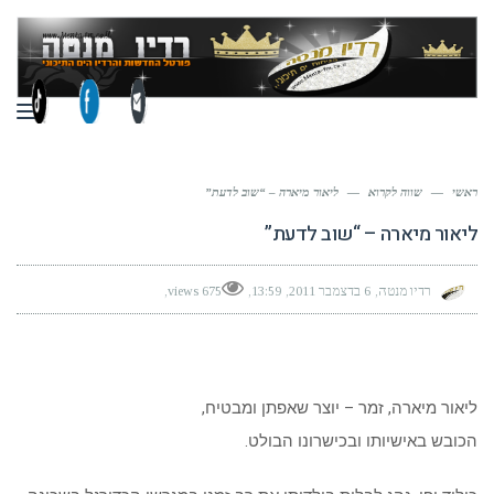
תפר
ראשי
—
שווה לקרוא
—
ליאור מיארה – “שוב לדעת”
ליאור מיארה – “שוב לדעת”
רדיו מנטה
6 בדצמבר 2011
13:59
675 views
ליאור מיארה, זמר – יוצר שאפתן ומבטיח,
הכובש באישיותו ובכישרונו הבולט.