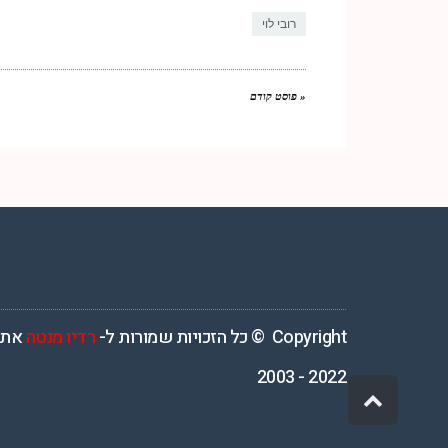
רובי לוי
« פוסט קודם
רדיו מנטה – רדיו מזרחית ים תיכוני המואזנת והמובילה בישראל המשדרת 4
Copyright © כל הזכויות שמורות ל-
רדיו מנטה
אתר
2022 - 2003
גלילה
לראש
העמוד