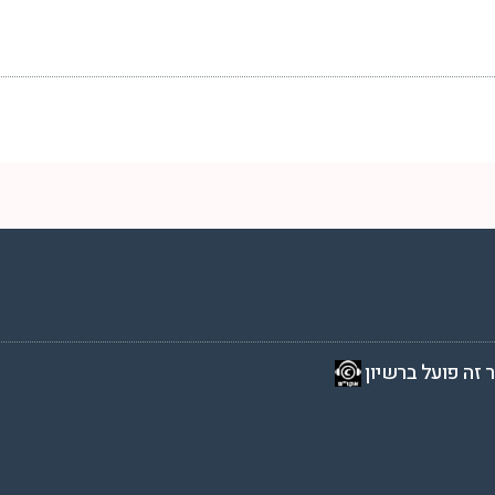
2 שעות ביממה,
 זה פועל ברשיון