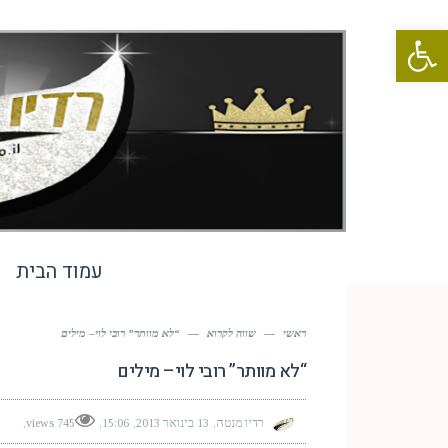
פתח סרגל נגישות
עמוד הבית
ראשי
—
שווה לקרוא
—
“לא מוותר” רובי לוי– מילים
“לא מוותר” רובי לוי– מילים
רדיו מנטה
13 בינואר 2013
15:06
745 views