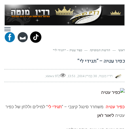
תפר
ראשי
—
חדשות המוסיקה
—
כפיר עטיה – “תגידי לי”
כפיר עטיה – “תגידי לי”
רדיו מנטה
30 במרץ 2014
13:51
972 views
כפיר עטיה
משחרר סינגל קיצבי – “
תגידי לי
” למילים וללחן של כפיר
עטיה
ליאור ז’אן