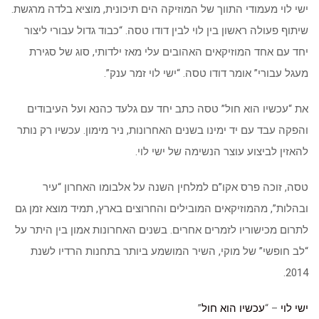
ישי לוי מעמודי התווך של המוזיקה הים תיכונית, מוציא בלדה מרגשת.
שיתוף פעולה ראשון בין לוי לבין דודו טסה. “כבוד גדול עבורי ליצור
יחד עם אחד המוזיקאים האהובים עלי מאז ילדותי, סוג של סגירת
מעגל עבורי” אומר דודו טסה. “ישי לוי זמר ענק”.
את “עכשיו הוא חול” טסה כתב יחד עם גלעד כהנא ועל העיבודים
והפקה עבד עם יד ימינו בשנים האחרונות, ניר מימון. עכשיו רק נותר
להאזין לביצוע עוצר הנשימה של ישי לוי.
טסה, זוכה פרס אקו”ם למלחין השנה על אלבומו האחרון “עיר
ובהלות”, מהמוזיקאים המובילים והחרוצים בארץ, תמיד מוצא זמן גם
לתרום מכישוריו לזמרים אחרים. בשנים האחרונות אמון בין היתר על
“לב חופשי” של מוקי, השיר המושמע ביותר בתחנות הרדיו לשנת
2014.
ישי לוי
– “
עכשיו הוא חול
”