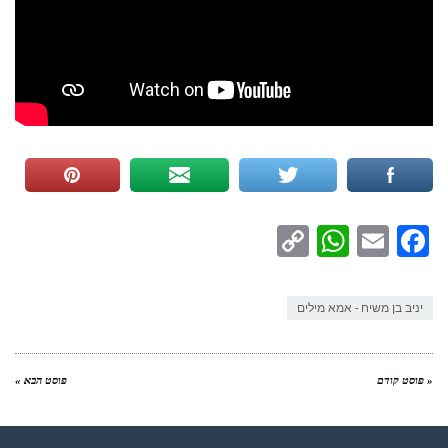
WhatsApp
Copy
Facebook
Email
Link
יניב בן משיח - אמא מילים
« פוסט קודם
פוסט הבא »