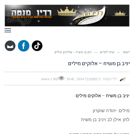
תפר
ראשי
—
שווה לקרוא
—
יניב בן משיח – אלוקים מילים
יניב בן משיח – אלוקים מילים
רדיו מנטה
3 בספטמבר 2014
10:42
1,002 views
יניב בן משיח
–
אלוקים
מילים
מילים: יהודה שוקרון
לחן: אילן לב ויניב בן משיח