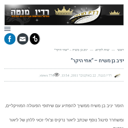
תפר
ראשי
—
שווה לקרוא
—
יניב בן משיח – “אחי היקר”
יניב בן משיח – “אחי היקר”
רדיו מנטה
22 באוקטובר 2011
13:54
774 views
הזמר יניב בן משיח ממשיך להפתיע עם שיתופי הפעולה המוזיקליים,
ומשחרר סינגל נוסף שכתב ליאור נרקיס וצ’ולי זכאי ללחן של ליאור