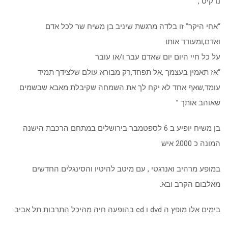
נרקיס ,
“אחי היקר” זו בלדה מרגשת שיניב בן משיח שר לכל אדם
ואדם,ומעודד אותו
על כל חיי היום יום שאדם עבר ו/או עובר
“אז תאמין בעצמך ,אל תפחד,רק מבורא עולם שלצידך תמיד
עומד,שאף אחד לא יקח לך את השמחה שקיבלת מאבא שבשמים
שאוהב אותך ”
בן משיח יופיע ב 6 לספטמבר בירושלים במתחם הרכבת הישנה
המונה כ 2000 איש
במופע מרהיב ואנרגטי , עם מיטב להיטיו והסינגלים החדשים
מאלבום הקרב ובא.
בימים אלו מופץ ה dvd ו cd בהופעה חיה מהיכל התרבות תל אביב