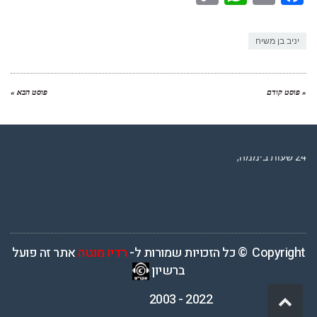
Link
יניב בן משיח
« פוסט קודם
פוסט הבא »
רדיו מנטה – רדיו מזרחית ים תיכוני המואזנת והמובילה בישראל המשדרת
24 שעות ביממה,
Copyright © כל הזכויות שמורות ל-
רדיו מנטה
אתר זה פועל
ברשיון
2022 - 2003
גלילה
לראש