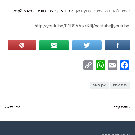
השיר להורדה ישירה לחץ כאן-
ימית אסף ערן סופר -מאמי mp3
[youtube]http://youtu.be/D1BSVVjkxK8[/youtube]
WhatsApp
Copy
Facebook
Email
Link
ימית אסף
ערן סופר
« פוסט קודם
פוסט הבא »
רדיו מנטה – רדיו מזרחית ים תיכוני המואזנת והמובילה בישראל המשדרת
24 שעות ביממה,