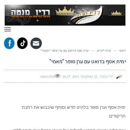
תפר
ראשי
—
שווה לקרוא
—
ימית אסף בדואט עם ערן סופר “מאמי”
ימית אסף בדואט עם ערן סופר “מאמי”
רדיו מנטה
22 באוקטובר 2011
16:37
824 views
ימית אסף וערן סופר בלהיט חדש וסוחף שיכבוש את רחבת
הריקודים