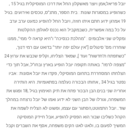
יובל פריאל,אמן ויוצר מאשקלון החל את דרכו המוסיקלית בגיל 15 ,
כשהופיע במסגרות שונות : בית הספר, מתנ”ס, טכסים ואירועים. בגיל
19 אמרגן ידוע חתם איתו חוזה, ויובל החל להופיע כמעט ערב ערב
על כל במה אפשרית, כשבמקביל הוא נכנס לאולפן ההקלטות
ומקליט שני אלבומים : “מהלכת כנסיכה” ו”היא קראה לי ממי”, ממנו
שוחררו מס’ סינגלים [“אין עולם יפה יותר” בדואט עם רמי דנוך,
“כשתפתח ת’חדשות” ועוד ], שמאד הצליחו, וקליפ שכבש את ערוץ 24
“מצפה לרמז”. באותה תקופה יובל הופיע בארץ ובחו”ל, אבל תוך כדי
הצלחתו המסחררת בתחום המוסיקלי, פקדו את יובל אסונות : אביו
נפטר בגיל 34 , אחותו הבכורה נעלמה בפתאומיות. היא הותירה
אחריה שני בנים.הבן הבכור פתח את תיק האימוץ בגיל ,18 ופגש את
המשפחה, וגורלו של הבן השני לא ידוע ואמו של יובל נרצחה במהלך
שוד…יובל התמוטט,הסתגר עם עצמו, ופשוט לא הצליח לשמח את
הקהל כשליבו שבור.הוא הפסיק להופיע, אבל חיידק המוסיקה
המשיך לפעום בו, ולאט לאט הקים משפחה, אסף את השברים וקבל