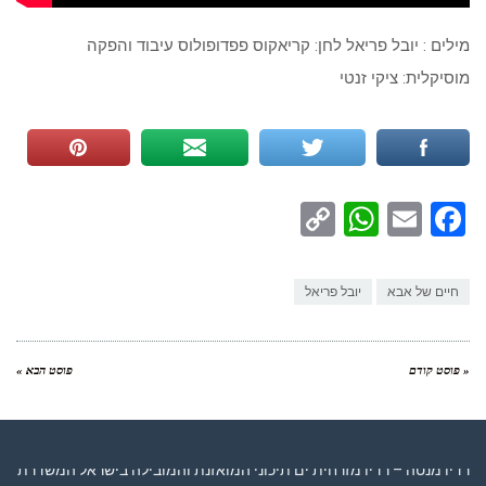
מילים : יובל פריאל לחן: קריאקוס פפדופולוס עיבוד והפקה
מוסיקלית: ציקי זנטי
WhatsApp
Copy
Facebook
Email
Link
חיים של אבא
יובל פריאל
« פוסט קודם
פוסט הבא »
רדיו מנטה – רדיו מזרחית ים תיכוני המואזנת והמובילה בישראל המשדרת