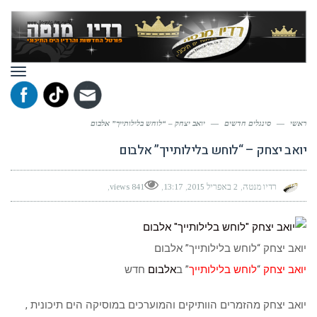
תפר
ראשי
—
סינגלים חדשים
—
יואב יצחק – “לוחש בלילותייך” אלבום
יואב יצחק – “לוחש בלילותייך” אלבום
רדיו מנטה
2 באפריל 2015
13:17
841 views
יואב יצחק “לוחש בלילותייך” אלבום
יואב יצחק
“
לוחש בלילותייך
” ב
אלבום
חדש
יואב יצחק מהזמרים הוותיקים והמוערכים במוסיקה הים תיכונית ,