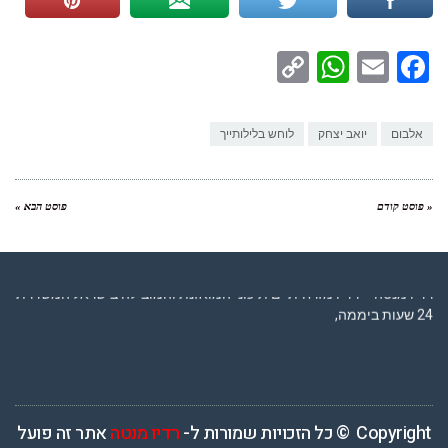
WhatsApp
Copy
Facebook
Email
Link
אלבום
יואב יצחק
לוחש בלילותייך
« פוסט קודם
פוסט הבא »
רדיו מנטה – רדיו מזרחית ים תיכוני המואזנת והמובילה בישראל המשדרת
24 שעות ביממה,
Copyright © כל הזכויות שמורות ל-
רדיו מנטה
אתר זה פועל