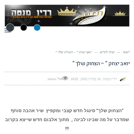
תפר
ראשי
—
שווה לקרוא
—
יואב יצחק ” – הצחוק שלך “
יואב יצחק ” – הצחוק שלך “
רדיו מנטה
26 במרץ 2012
18:02
794 views
“הצחוק שלך”
סינגל חדש קצבי ומקפיץ שיר אהבה סוחף
שמדבר על מה שבינו לבינה ,
מתוך אלבום חדש שייצא בקרוב
!!!