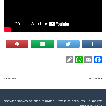
WhatsApp
Copy
Facebook
Email
Link
« פוסט קודם
פוסט הבא »
רדיו מנטה – רדיו מזרחית ים תיכוני המואזנת והמובילה בישראל המשדרת
24 שעות ביממה,