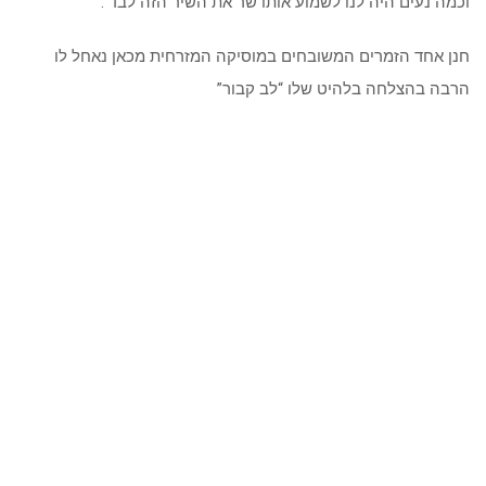
וכמה נעים היה לנו לשמוע אותו שר את השיר הזה לבד .
חנן אחד הזמרים המשובחים במוסיקה המזרחית מכאן נאחל לו
הרבה בהצלחה בלהיט שלו “לב קבור”