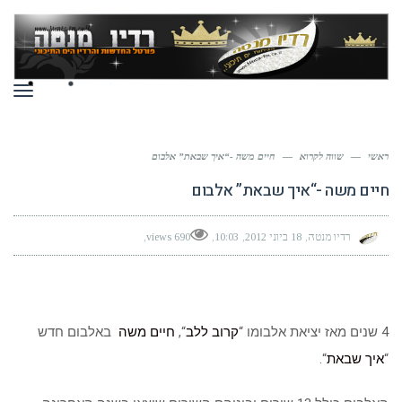
תפר
ראשי
—
שווה לקרוא
—
חיים משה -“איך שבאת” אלבום
חיים משה -“איך שבאת” אלבום
רדיו מנטה
18 ביוני 2012
10:03
690 views
4 שנים מאז יציאת אלבומו “
קרוב ללב
“,
חיים משה
באלבום חדש
“
איך שבאת
“.