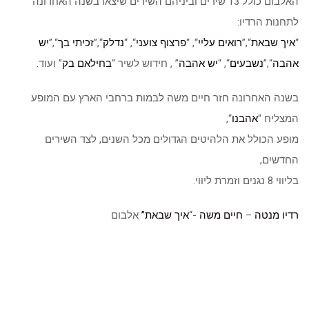
האלבום כולל 13 שירים וביניהם השירים שיצאו בשנה האחרונה
לתחנות הרדיו:
“
איך שבאת
“,”
רואים עליי
“, “
פרצוף צועני
“, “
נדלק
“,”
זכיתי בך
“,”
יש
אהבה
“,”
נשבעים
“, “
יש אהבה
” , חידוש לשיר “
בחילאם בק
” ועוד.
בשנה האחרונה חזר חיים משה לבמות ברחבי הארץ עם המופע
המצליח “
אהבנו
“,
מופע הכולל את הלהיטים הגדולים מכל השנים, לצד השירים
החדשים,
בליווי 8 נגנים וזמרת ליווי.
רדיו מנטה
–
חיים משה
-“
איך שבאת”
אלבום