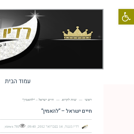
פתח סרגל נגישות
עמוד הבית
ראשי
—
שווה לקרוא
—
חיים ישראל – “להאמין”
חיים ישראל – “להאמין”
רדיו מנטה
14 בפברואר 2012
09:40
781 views