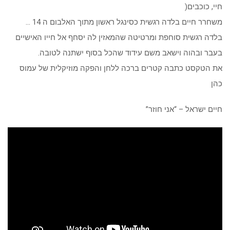
חיי, כוכבים(
משחרר חיים בלדה רגשית כסינגל ראשון מתוך האלבום ה 14 …
בלדה רגשית סוחפת ומרטיטה שהמאזין לה יסחף אל חייו האישיים
בעבר ובהוה וישאב משם עידוד שהכל בסוף ישתנה לטובה.
את הטקסט כתבה קטרים ברכה ללחן והפקה מוזיקלית של עמוס
כהן
חיים ישראל – “אני חוזר”