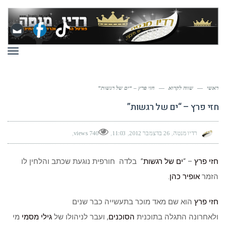
תפר
ראשי
—
שווה לקרוא
—
חזי פרץ – “ים של רגשות”
חזי פרץ – “ים של רגשות”
רדיו מנטה
26 בדצמבר 2012
11:03
740 views
חזי פרץ
– “
ים של רגשות
” בלדה חורפית נוגעת שכתב והלחין לו
הזמר
אופיר כהן
.
חזי פרץ
הוא שם מאד מוכר בתעשייה כבר שנים
ולאחרונה התגלה בתוכנית
הסוכנים
, ועבר לניהולו של
גילי מסמי
מי