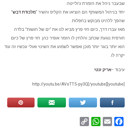
שבעבר ניהל את הזמרת ג’ולייטה.
יחד בניהול המשותף הם הוציאו את הקליפ והשיר “
מלכודת דבש
”
שהפך ללהיט מבוקש בחפלות.
מאז עברו דרך, כיום חזי פרץ מביא לנו את “ים של רגשות” בלדה
חורפית נוגעת שכתב והלחין לו הזמר אופיר כהן. חזי פרץ של כיום
הוא יותר בוגר יותר מוכן ואפשר לשמוע את השינוי ואולי עכשיו זה עוד
יקרה לו.
עיבוד –
אריק זנטי
[youtube]http://youtu.be/AVsTT5-py3Q[/youtube]
WhatsApp
Copy
Facebook
Email