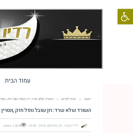
פתח סרגל נגישות
עמוד הבית
ראשי
—
שווה לקרוא
—
השורד שלא שרד: רון שובל נופל חזק ,ונסרי
השורד שלא שרד: רון שובל נופל חזק ,ונסרין 
רדיו מנטה
23 באוגוסט 2016
19:45
1,824 views