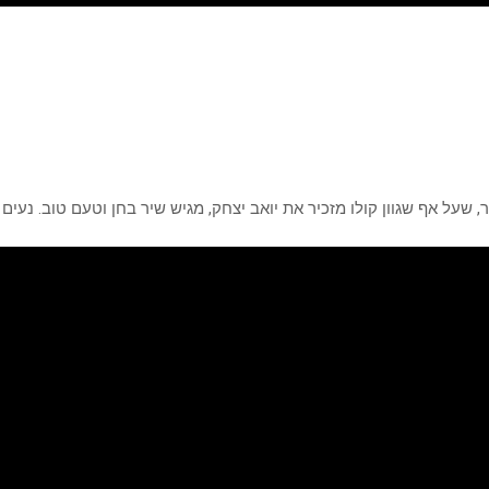
, שעל אף שגוון קולו מזכיר את יואב יצחק, מגיש שיר בחן וטעם טוב. נעים ל