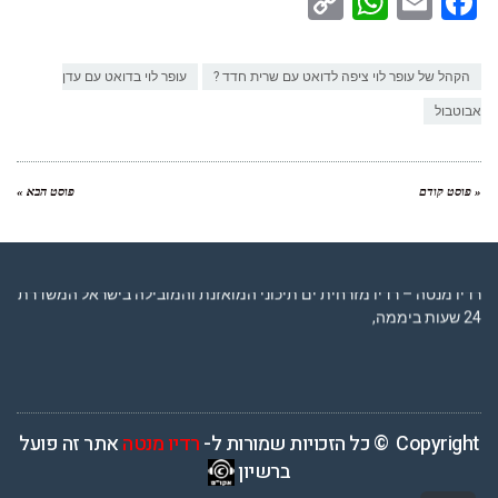
WhatsApp
Copy
Facebook
Email
Link
הקהל של עופר לוי ציפה לדואט עם שרית חדד ?
עופר לוי בדואט עם עדן
אבוטבול
« פוסט קודם
פוסט הבא »
רדיו מנטה – רדיו מזרחית ים תיכוני המואזנת והמובילה בישראל המשדרת
24 שעות ביממה,
Copyright © כל הזכויות שמורות ל-
רדיו מנטה
אתר זה פועל
ברשיון