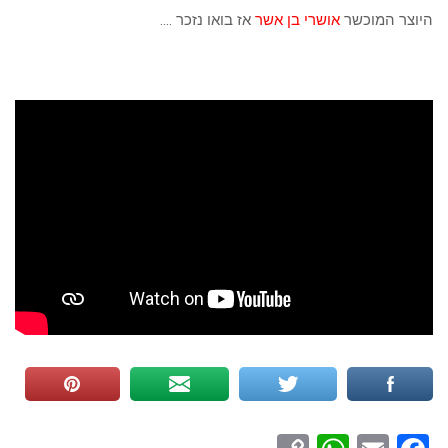
היוצר המוכשר
אושרי בן אשר
אז בואו נזכר ….