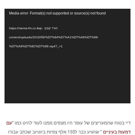
נגן
Media error: Format(s) not supported or source(s) not found
וידאו
הורד קובץ: https://menta-fm.co.ilwp-
content/uploads/2016/09/%D7%94%D7%A1%D7%A8%D7%98-
%D7%A9%D7%9C%D7%99.mp4?_=1
דיי בטוח שהמעריצים של עופר היו מצפים ממנו לעוד להיט כמו “
עם
דמעות בעיניים
” שהגיע כבר ל155 אלף צפיות ביוטיוב שכתב עבורו