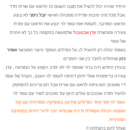
היחיד שהיה יכול להציל את מצבו העגום זה הדואט עם שרית חדד
,אבל מכל מיני סיבות ופרידה ממנהלו האישי
יובל ניסני
לא בוצע
הדואט המדובר, לעומת זאת עופר לוי יבצע את הדואט עם זמרת
צעירה ומוכשרת
עדן אבטובול
שלמעשה בתקופה כל כך לא זוהרת
של עופר
באמת יכולה רק להועיל לו, על המילים הופקד היוצר המוכשר
אופיר
כהן
שהחליט לחבר בין שני הזמרים
ובעידן החדש היה ברור שעופר לוי לא יסרב ויקפוץ על המציאה , עדן
צעירה כריזמטית ואולי תיתן דחיפה לעופר לוי הענק , הקהל של עופר
דיי מאוכזב הוא ציפה לדואט עם שרית אבל הם צריכים להסתפק
ולהגיד תודה שכוכבים עולים היום עוד מוכנים לשיר עם עופר לוי
.
עופר לוי זמר אחד הגדולים שידענו במוסיקה המזרחית עם קול
ועוצמה ויכולת ווקאלית נדירה שבוודאי יזכר לדורי דורות במוסיקה
המזרחית
נאחל להם בהצלחה !!