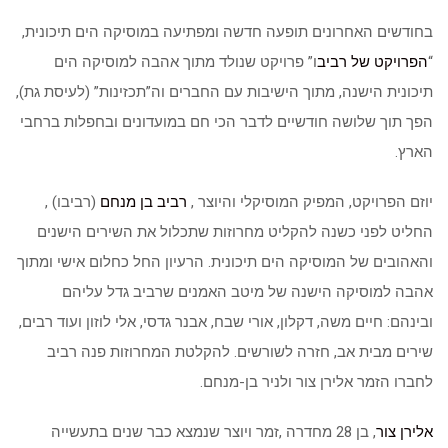
בחודשים האחרונים תופעה חדשה ומפתיעה במוסיקה הים תיכונית,
“
הפרויקט של רביב
ו” פרויקט שנולד מתוך אהבה למוסיקה הים
תיכונית הישנה, מתוך הישיבות עם החברים וה”תכזינות” (לעיסת גת),
הפך תוך שלושה חודשיים לדבר הכי חם במועדונים ובחפלות ברחבי
הארץ.
יוזם הפרויקט, המפיק המוסיקלי והיוצר ,
רביב בן מנחם
(רביבו) ,
החליט לפני כשנה להקליט מחרוזות שתכלול את השירים הישנים
והאהובים של המוסיקה הים תיכונית. הרעיון החל כחלום אישי ומתוך
אהבה למוסיקה הישנה של מיטב האמנים שרביב גדל עליהם
ובינהם: חיים משה, דקלון, אורי שבח, אבנר גדסי, אלי לוזון ועוד רבים,
שירים מבית אב, חזרה לשורשים. להקלטת המחרוזות פנה רביב
לחברו הזמר אלירן צור ולניר בן-מנחם.
אלירן צור
, בן 28 מחדרה ,זמר ויוצר שנמצא כבר שנים בתעשייה