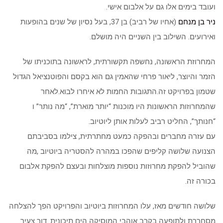
ועובד בימים אלו גם על אלבום אישי.
ניר בן מנחם
(אחיו של רביב) בן 37, בעל נסיון של שנים בהופעות
ואירועים. השילוב בין השניים היה מושלם.
המחרוזת הראשונה, נחשפה תקשורתית, לראשונה בתוכניתו של
הזמר והיוצר, ליאור פרחי שהאמין גם הוא בקסם והפוטנציאל הגדול
שטמון בפרויקט זה.התגובות החמות לא איחרו לבוא.לאחר
שהמחרוזות הראשונות היו מוכנות “יותר מוארת”, “מה נותר” ו
“חנותך”, החליט רביב לעלות אותן ליוטיוב.
עם עזרה מחברים ובהפקה כמעט מחתרתית, צילמו בסביבתם
הצנועה שלושה קליפים שהפכו במהרה להסטריה ביוטיוב ,מה
שהוביל להפקת מחרוזות נוספות מוצלחות ובעצם להפקת אלבום
בכורה זה.
שלושה חודשים מאז, עלו המחרוזות ביוטיוב והפרויקט הפך להצלחה
מסחררת ולתופעה בקרב אוהבי המוסיקה הים תיכונית. דור צעיר