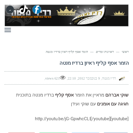
תפר
ראשי
—
ראיונות זמרים
—
הזמר אסף קליף ראיון ברדיו מנטה
הזמר אסף קליף ראיון ברדיו מנטה
רדיו מנטה
9 בנובמבר 2012
22:10
621 views
שוקי אברהם
מראיין את הזמר
אסף קליף
ברדיו מנטה בתוכנית
חגיגה עם אומנים
עם שוקי ועידן
[youtube]http://youtu.be/jG-GpwhcCLI[/youtube]