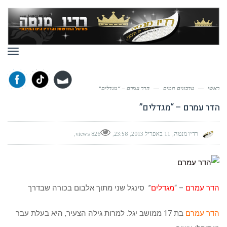
תפר
ראשי
—
עדכונים חמים
—
הדר עמרם – “מגדלים”
הדר עמרם – “מגדלים”
רדיו מנטה
11 באפריל 2013
23:58
826 views
הדר עמרם
– “
מגדלים
” סינגל שני מתוך אלבום בכורה שבדרך
הדר עמרם
בת 17 ממושב יגל. למרות גילה הצעיר, היא בעלת עבר