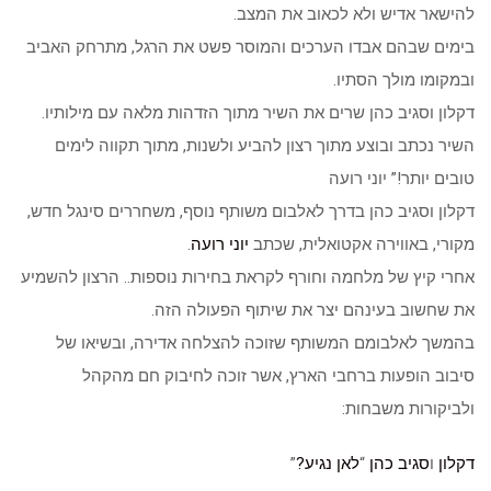
להישאר אדיש ולא לכאוב את המצב.
בימים שבהם אבדו הערכים והמוסר פשט את הרגל, מתרחק האביב
ובמקומו מולך הסתיו.
דקלון וסגיב כהן שרים את השיר מתוך הזדהות מלאה עם מילותיו.
השיר נכתב ובוצע מתוך רצון להביע ולשנות, מתוך תקווה לימים
טובים יותר!” יוני רועה
דקלון וסגיב כהן בדרך לאלבום משותף נוסף, משחררים סינגל חדש,
מקורי, באווירה אקטואלית, שכתב
יוני רועה
.
אחרי קיץ של מלחמה וחורף לקראת בחירות נוספות.. הרצון להשמיע
את שחשוב בעינהם יצר את שיתוף הפעולה הזה.
בהמשך לאלבומם המשותף שזוכה להצלחה אדירה, ובשיאו של
סיבוב הופעות ברחבי הארץ, אשר זוכה לחיבוק חם מהקהל
ולביקורות משבחות:
דקלון
ו
סגיב כהן
“
לאן נגיע?
”