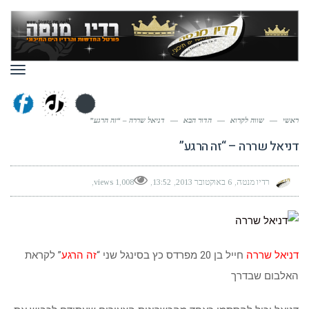
תפר
ראשי
—
שווה לקרוא
—
הדור הבא
—
דניאל שררה – “זה הרגע”
דניאל שררה – “זה הרגע”
רדיו מנטה
6 באוקטובר 2013
13:52
1,008 views
דניאל שררה
חייל בן 20 מפרדס כץ בסינגל שני “
זה הרגע
” לקראת
האלבום שבדרך