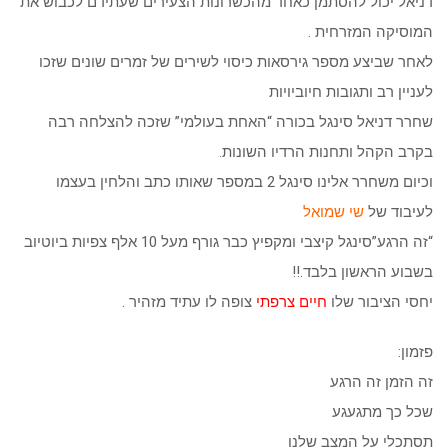
דניאל יכול להסתמן כאחד מהכשרונות הצעירים שעתידם לכבוש את
המוסיקה המזרחית .
לאחר שביצע מספר גירסאות כיסוי לשירים של זמרים שונים שזכו
לעניין רב ותגובות חיוביויות
שחרר דניאל סינגל בכורה “האחת בעולמי” שזכה להצלחה רבה
בקרב הקהל ותחנות הרדיו השונות.
וכיום משחרר אלינו סינגל 2 במספר שאותו כתב והלחין בעצמו
לעיבוד של
שי שמואל
“זה הרגע”סינגל קיצבי ומקפיץ כבר גורף מעל 10 אלף צפיות ביוטיוב
בשבוע הראשון בלבד.!!
יחסי הציבור שלו
חיים צרפתי
צופה לו עתיד מזהיר .
פזמון:
זה הזמן זה הרגע
שכל כך מתגעגע
תסתכלי על המצב שלנו