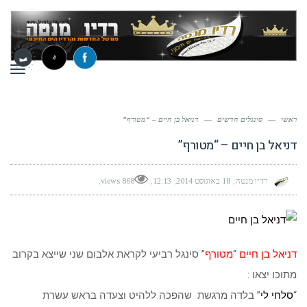
תפר
ראשי
—
סינגלים חדשים
—
דניאל בן חיים – “מטורף”
דניאל בן חיים – “מטורף”
רדיו מנטה
18 באוגוסט 2014
12:13
868 views
דניאל בן חיים
“
מטורף
” סינגל רביעי לקראת אלבום שני שייצא בקרוב
מתוכו יצאו :
“
סלחי לי
” בלדה מרגשת שהפכה ללהיט וצעדה בראש עשרת