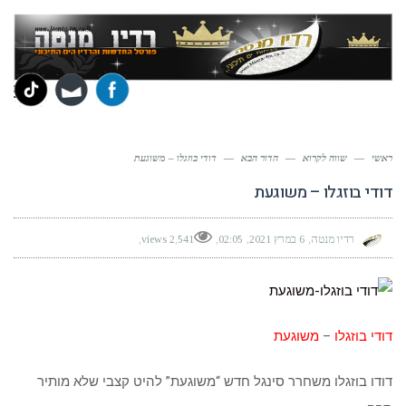
תפר
ראשי
—
שווה לקרוא
—
הדור הבא
—
דודי בוזגלו – משוגעת
דודי בוזגלו – משוגעת
רדיו מנטה
6 במרץ 2021
02:05
2,541 views
דודי בוזגלו
–
משוגעת
דודו בוזגלו משחרר סינגל חדש “משוגעת” להיט קצבי שלא מותיר