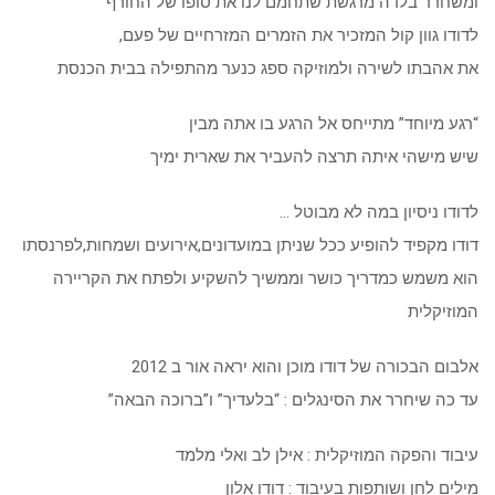
ומשחרר בלדה מרגשת שתחמם לנו את סופו של החורף
לדודו גוון קול המזכיר את הזמרים המזרחיים של פעם,
את אהבתו לשירה ולמוזיקה ספג כנער מהתפילה בבית הכנסת
“רגע מיוחד” מתייחס אל הרגע בו אתה מבין
שיש מישהי איתה תרצה להעביר את שארית ימיך
לדודו ניסיון במה לא מבוטל …
דודו מקפיד להופיע ככל שניתן במועדונים,אירועים ושמחות,לפרנסתו
הוא משמש כמדריך כושר וממשיך להשקיע ולפתח את הקריירה
המוזיקלית
אלבום הבכורה של דודו מוכן והוא יראה אור ב 2012
עד כה שיחרר את הסינגלים : “בלעדיך” ו”ברוכה הבאה”
עיבוד והפקה המוזיקלית : אילן לב ואלי מלמד
מילים לחן ושותפות בעיבוד : דודו אלון