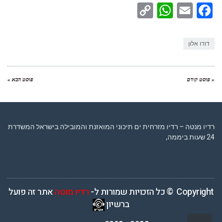
WhatsApp
Copy
Facebook
Email
Link
דודו אלון
« פוסט קודם
פוסט הבא »
רדיו מנטה – רדיו מזרחית ים תיכוני המואזנת והמובילה בישראל המשדרת
24 שעות ביממה,
Copyright © כל הזכויות שמורות ל-
רדיו מנטה
אתר זה פועל
ברשיון