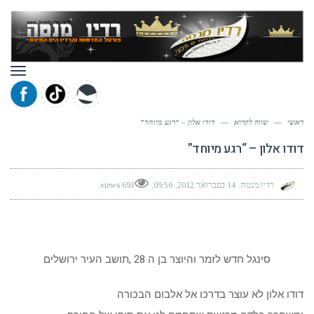
תפר
ראשי
—
שווה לקרוא
—
דודו אלון – “רגע מיוחד”
דודו אלון – “רגע מיוחד”
רדיו מנטה
14 בפברואר 2012
09:50
693 views
סינגל חדש לזמר והיוצר בן ה 28 ,תושב העיר ירושלים
דודו אלון לא עוצר בדרכו אל אלבום הבכורה