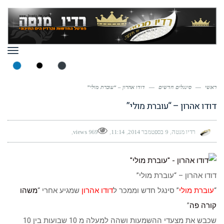
תפר
ראשי
—
סינגלים חדשים
—
דודו אהרון – “עוברת מולי”
דודו אהרון – “עוברת מולי”
רדיו מנטה
9 בספטמבר 2014
11:14
969 views
דודו אהרון – “עוברת מולי”
“
עוברת מולי
” סינגל חדש וממכר ל
דודו אהרון
שמגיע אחרי “
משהו
קורה פה
”
שכבש את מצעדי ההשמעות ושהה למעלה מ 10 שבועות בין 10