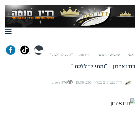
תפר
ראשי
—
סינגלים חדשים
—
דודו אהרון – “נתתי לך ללכת “
דודו אהרון – “נתתי לך ללכת “
רדיו מנטה
2 במרץ 2014
13:39
876 views